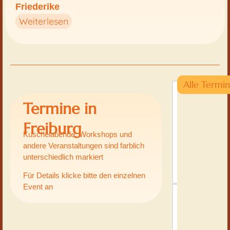
Friederike
Weiterlesen
Alle Termi
SAMSTAG
15.08.
Termine in
|
18:00
-
Freiburg
22:00
Kuschelabende, Workshops und
Wohlfühl-
andere Veranstaltungen sind farblich
Kuschelabend
TAO
unterschiedlich markiert
Zentrum
Freiburg
Für Details klicke bitte den einzelnen
Event an
SAMSTAG
29.08.
|
13:00
-