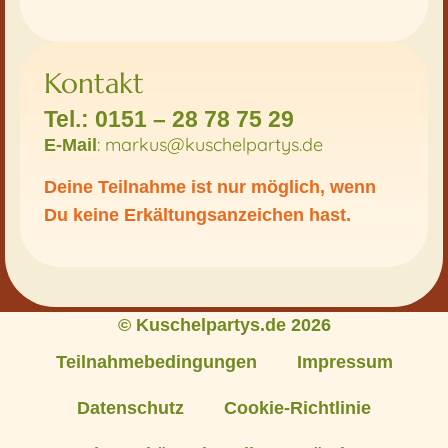
Kuschelwoch
TAO
Zentrum
Freiburg
Kontakt
FREITAG
Tel.: 0151 – 28 78 75 29
09.10.
|
: markus@kuschelpartys.de
E-Mail
18:00
-
22:00
Deine Teilnahme ist nur möglich, wenn
Wohlfühl-
Kuschelabend
Du keine Erkältungsanzeichen hast.
TAO
Zentrum
Freiburg
SAMSTAG
24.10.
© Kuschelpartys.de 2026
|
13:00
Teilnahmebedingungen
Impressum
-
16:30
Wahrhaftiges
Datenschutz
Cookie-Richtlinie
Zusammen-
Sein