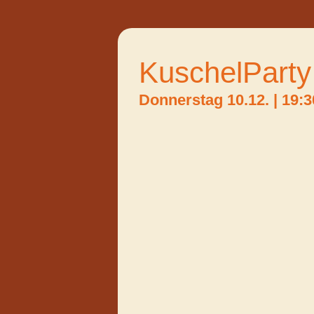
KuschelParty
Donnerstag 10.12.
|
19:3