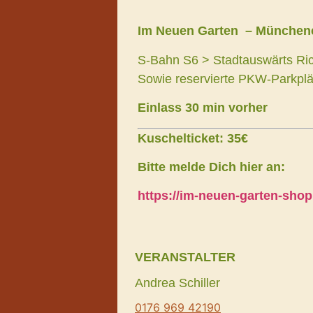
Im Neuen Garten – Münchene
S-Bahn S6 > Stadtauswärts Ric
Sowie reservierte PKW-Parkpl
Einlass 30 min vorher
Kuschelticket: 35€
Bitte melde Dich hier an:
https://im-neuen-garten-shop
VERANSTALTER
Andrea Schiller
0176 969 42190