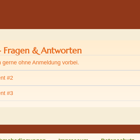
- Fragen & Antworten
gerne ohne Anmeldung vorbei.
nt #2
nt #3